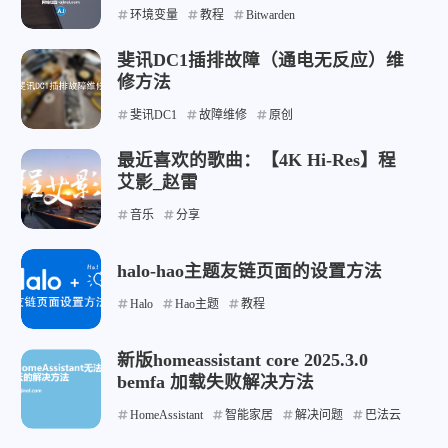
环境变量
教程
Bitwarden
斐讯DC1插排故障（通电无反应）维
修方法
斐讯DC1
故障维修
原创
最近喜欢的歌曲：【4K Hi-Res】程
艾影_赵雷
音乐
分享
halo-hao主题友链页面的设置方法
Halo
Hao主题
教程
新版homeassistant core 2025.3.0
bemfa 加载失败解决方法
HomeAssistant
智能家居
解决问题
巴法云