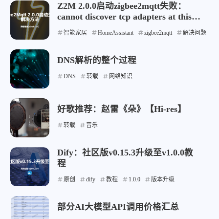
Z2M 2.0.0启动zigbee2mqtt失败：
cannot discover tcp adapters at this
time
智能家居
HomeAssistant
zigbee2mqtt
解决问题
DNS解析的整个过程
DNS
转载
网络知识
好歌推荐：赵雷《朵》【Hi-res】
转载
音乐
Dify：社区版v0.15.3升级至v1.0.0教
程
原创
dify
教程
1.0.0
版本升级
部分AI大模型API调用价格汇总