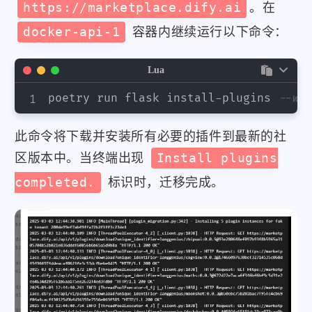
https://marketplace.dify.ai
。在
docker-api-1
容器内继续运行以下命令：
Lua
poetry run flask install
-
plugins 
--wo
此命令将下载并安装所有必要的插件到最新的社
区版本中。当终端出现
Install plugins
completed.
标识时，迁移完成。