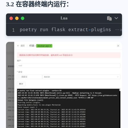
3.2 在容器终端内运行：
Lua
poetry run flask extract
-
plugins 
--wo