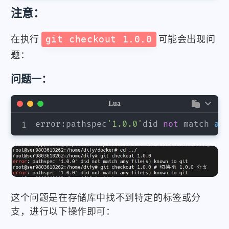
注意：
在执行
git checkout 1.0.0
可能会出现问
题：
问题一：
Lua
error
:
pathspec
'1.0.0'
did 
not
 match 
an
这个问题是在存储库中找不到特定的标签或分
支，进行以下操作即可：