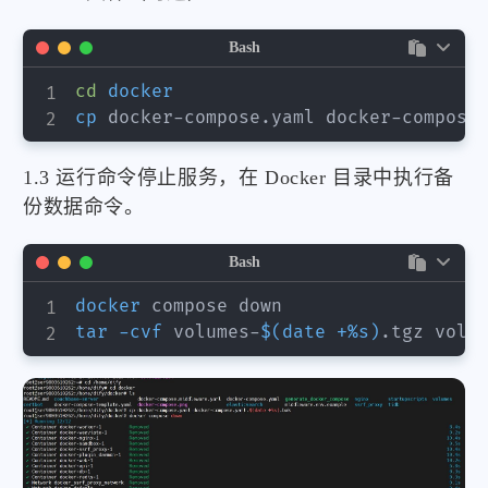
Bash
cd
docker
cp
 docker-compose.yaml docker-compose
1.3 运行命令停止服务，在 Docker 目录中执行备
份数据命令。
Bash
docker
tar
-cvf
 volumes-
$(
date
 +%s
)
.tgz volu