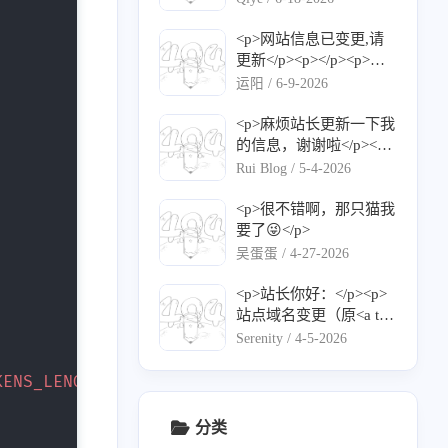
e's Blog</p><p>网站：<
a target="_blank" href="h
<p>网站信息已变更,请
ttps://qiyec.site">https://q
更新</p><p></p><p>网
iyec.site</a></p><p>图
站名称：运阳的小窝</p
运阳 /
6-9-2026
标：<a target="_blank" h
><p>网站地址：<a targe
ref="https://qiyec.site/upl
t="_blank" href="https://l
<p>麻烦站长更新一下我
oad/favicon-2.png">http
yuy.top/">https://blog.lyu
的信息，谢谢啦</p><p>
s://qiyec.site/upload/favic
y.top/</a></p><p>头像地
网站名称： Rui Blog</p
Rui Blog /
5-4-2026
on-2.png</a></p><p>描
址（请使用HTTPS链
><p>网站地址： <a targ
述：记录日常，分享干
接）：<a target="_blan
et="_blank" href="https://
<p>很不错啊，那只猫我
货</p><p>RSS：<a targe
k" href="https://avatars.gi
www.ruiblog.top/">http
要了😜</p>
t="_blank" href="https://q
thubusercontent.com/u/1
s://www.ruiblog.top/</a>
吴蛋蛋 /
4-27-2026
1
8
1
3
Cheerleader
Halo
扫地机
Gen8
iyec.site/rss.xml">https://
32762661?v=4">https://a
</p><p>描述： 不积跬
qiyec.site/rss.xml</a></p
vatars.githubusercontent.
步，无以至千里</p><p>
<p>站长你好：</p><p>
4
1
1
1
1
主题
16型人格
内网穿透
今日图片
B类
>
com/u/132762661?v=4</
Logo： <a target="_blan
站点域名变更（原<a tar
a></p><p>描述：人生苦
k" href="https://www.ruib
get="_blank" href="http
Serenity /
4-5-2026
短，我用python</p><p>
10
1
1
2
1
log.top/avatar/avatar.web
原创
NAS
拆机
故障维修
防火墙
s://serenity.aobp.c
RSS：<a target="_blank"
p">https://www.ruiblog.t
n/）：">https://serenity.a
KENS_LENGTH
:
-
}
href="https://lyuy.top/rss.
op/avatar/avatar.webp</a
obp.cn/）：</a></p><p>
1
考题
xml">https://blog.lyuy.to
></p>
名称：Serenity</p><p>
分类
p/rss.xml</a></p>
地址：<a target="_blan