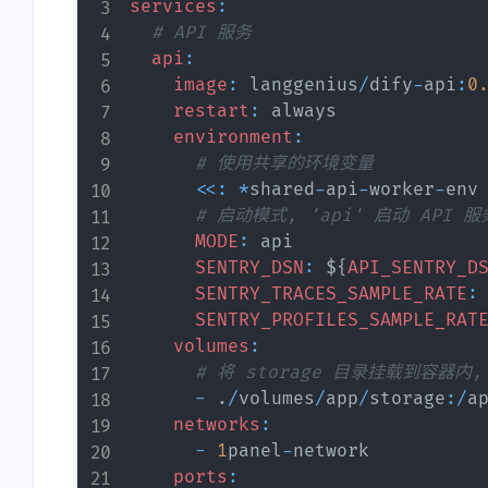
services
:
# API 服务
api
:
image
:
 langgenius
/
dify
-
api
:
0
restart
:
 always

environment
:
# 使用共享的环境变量
<<
:
*
shared
-
api
-
worker
-
env

# 启动模式, 'api' 启动 API 
MODE
:
 api

SENTRY_DSN
:
 $
{
API_SENTRY_D
SENTRY_TRACES_SAMPLE_RATE
:
SENTRY_PROFILES_SAMPLE_RAT
volumes
:
# 将 storage 目录挂载到容器内
-
.
/
volumes
/
app
/
storage
:
/
a
networks
:
-
1
panel
-
network

ports
: