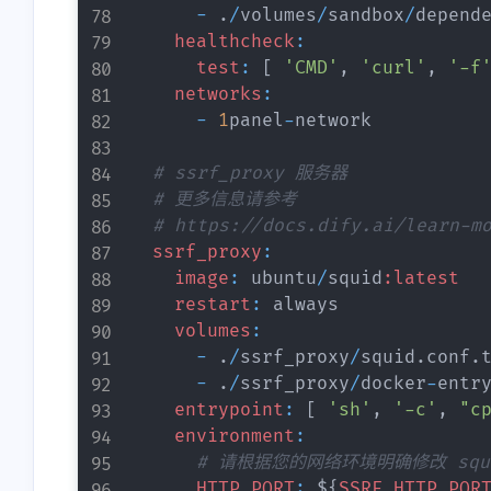
-
.
/
volumes
/
sandbox
/
depend
target="_blank"
客</p>
healthcheck
:
href="https://www.aobp.cn/upl
test
:
[
'CMD'
,
'curl'
,
'-f
oad/%E5%A4%B4%E5%83%
networks
:
8F.png">https://www.aobp.cn/
-
1
panel
-
network

upload/%E5%A4%B4%E5%8
3%8F.png</a></p><p>订阅：
# ssrf_proxy 服务器
<a target="_blank"
# 更多信息请参考
href="https://www.aobp.cn/rss.
# https://docs.dify.ai/learn-m
xml">https://www.aobp.cn/rss.
ssrf_proxy
:
xml</a></p><p>已添加友
image
:
 ubuntu
/
squid
:latest
链：<a target="_blank"
restart
:
 always

href="https://www.aobp.cn/lin
volumes
:
ks">https://www.aobp.cn/links
-
.
/
ssrf_proxy
/
squid
.
conf
.
</a></p>
-
.
/
ssrf_proxy
/
docker
-
entr
entrypoint
:
[
'sh'
,
'-c'
,
"c
environment
:
# 请根据您的网络环境明确修改 squ
HTTP_PORT
:
 $
{
SSRF_HTTP_POR