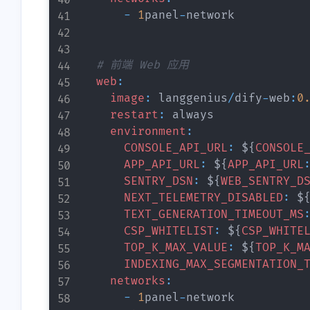
-
1
panel
-
network

# 前端 Web 应用
web
:
image
:
 langgenius
/
dify
-
web
:
0
互动
restart
:
 always

最近评论
environment
:
CONSOLE_API_URL
:
 $
{
CONSOLE
APP_API_URL
:
 $
{
APP_API_URL
SENTRY_DSN
:
 $
{
WEB_SENTRY_D
stonewu
stonewu
NEXT_TELEMETRY_DISABLED
:
 $
<p>哈喽，已添加贵站友链，
<p>网站信息已变更,
TEXT_GENERATION_TIMEOUT_MS
呼唤个友链呀，感谢！</p>
</p><p></p><p>网
CSP_WHITELIST
:
 $
{
CSP_WHITE
<p>名称：Qiye's Blog</p>
运阳的小窝</p><p>
TOP_K_MAX_VALUE
:
 $
{
TOP_K_M
6-18-2026
6-9-2026
<p>网站：<a target="_blank"
址：<a target="_blank"
INDEXING_MAX_SEGMENTATION_
href="https://qiyec.site">https:
href="https://lyuy.top/">
networks
:
//qiyec.site</a></p><p>图
/blog.lyuy.top/</a></
-
1
panel
-
network

stonewu
stonewu