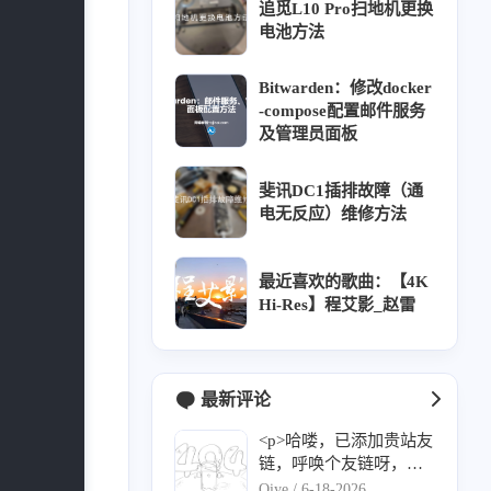
追觅L10 Pro扫地机更换
电池方法
Bitwarden：修改docker
-compose配置邮件服务
及管理员面板
斐讯DC1插排故障（通
电无反应）维修方法
最近喜欢的歌曲：【4K
Hi-Res】程艾影_赵雷
最新评论
<p>哈喽，已添加贵站友
链，呼唤个友链呀，感
谢！</p><p>名称：Qiy
Qiye /
6-18-2026