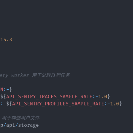
.15
.3
lery worker 用于处理队列任务
SN
:
-
}
 $
{
API_SENTRY_TRACES_SAMPLE_RATE
:
-
1.0
}
E
:
 $
{
API_SENTRY_PROFILES_SAMPLE_RATE
:
-
1.0
}
, 用于存储用户文件
pp
/
api
/
storage
