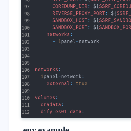
COREDUMP_DIR
:
 $
{
SSRF_CORED
REVERSE_PROXY_PORT
:
 $
{
SSRF
SANDBOX_HOST
:
 $
{
SSRF_SANDB
SANDBOX_PORT
:
 $
{
SANDBOX_PO
networks
:
-
1
panel
-
network

networks
:
1
panel
-
network
:
external
:
true
volumes
:
oradata
:
dify_es01_data
:
.env.example