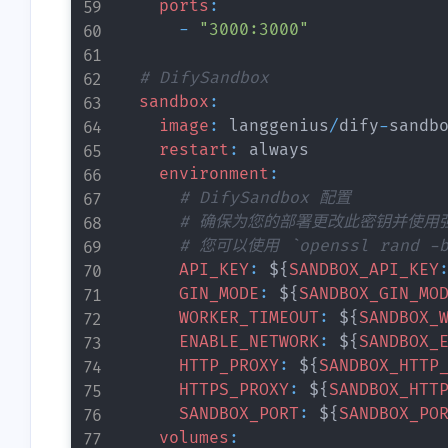
标：<a target="_blank"
像地址（请使用HTTP
ports
:
<p>麻烦站长更新一下我的信
<p>很不错啊，那只猫
href="https://qiyec.site/upload/
接）：<a target="_blan
-
"3000:3000"
息，谢谢啦</p><p>网站名
😜</p>
favicon-
href="https://avatars.git
称： Rui Blog</p><p>网站地
2.png">https://qiyec.site/uploa
rcontent.com/u/1327626
# DifySandbox
5-4-2026
4-27-2026
址： <a target="_blank"
d/favicon-2.png</a></p><p>
v=4">https://avatars.git
sandbox
:
href="https://www.ruiblog.top/
描述：记录日常，分享干货
content.com/u/1327626
image
:
 langgenius
/
dify
-
sandb
">https://www.ruiblog.top/</a
stonewu
stonewu
</p><p>RSS：<a
v=4</a></p><p>描
restart
:
 always

></p><p>描述： 不积跬步，
target="_blank"
苦短，我用python</p>
environment
:
<p>站长你好：</p><p>站点
<p>网站名称：盔盔的
无以至千里</p><p>Logo：
href="https://qiyec.site/rss.xml
<p>RSS：<a target="_b
# DifySandbox 配置
域名变更（原<a
</p><p>网站地址：<a
<a target="_blank"
">https://qiyec.site/rss.xml</a>
href="https://lyuy.top/rs
# 确保为您的部署更改此密钥并使用
target="_blank"
target="_blank"
href="https://www.ruiblog.top/
4-5-2026
4-2-2026
</p>
>https://blog.lyuy.top/r
# 您可以使用 `openssl rand 
href="https://serenity.aobp.cn/
href="https://blog.kkan
avatar/avatar.webp">https://w
/a></p>
API_KEY
:
 $
{
SANDBOX_API_KEY
）：">https://serenity.aobp.cn/
ttps://blog.kkano.cc</a
ww.ruiblog.top/avatar/avatar.w
GIN_MODE
:
 $
{
SANDBOX_GIN_MO
）：</a></p><p>名称：
<p>头像地址：<a
ebp</a></p>
WORKER_TIMEOUT
:
 $
{
SANDBOX_
Serenity</p><p>地址：<a
target="_blank"
ENABLE_NETWORK
:
 $
{
SANDBOX_
target="_blank"
href="https://blog.kkano
HTTP_PROXY
:
 $
{
SANDBOX_HTTP
href="https://www.aobp.cn/">
ages/logo.webp">https:/
HTTPS_PROXY
:
 $
{
SANDBOX_HTT
https://www.aobp.cn/</a></p>
kano.cc/images/logo.we
SANDBOX_PORT
:
 $
{
SANDBOX_PO
<p>介绍：热爱可抵岁月漫长
</p><p>描述：记录
volumes
:
</p><p>头像：<a
滴，像素游戏风格的