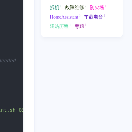
2
2
篇
篇
1
2
1
拆机
故障维修
防火墙
5
1
HomeAssistant
车载电台
二月 2019
十一月 2017
1
1
1
1
篇
篇
建站历程
考题
六月 2016
五月 2016
2
3
篇
篇
needed
int.sh && sed -i 's/\r$$//' /docker-entrypoin