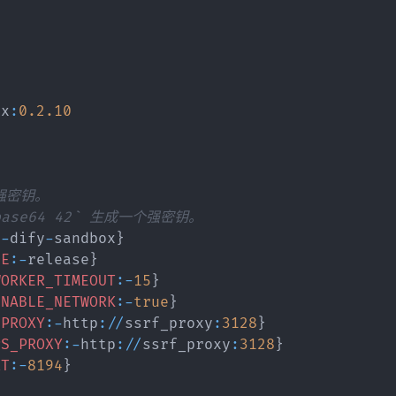
S链
我要了
k"
hubuse
61?
hubuser
61?
ox
:
0.2
.10
述：人生
小世界
一月 2026
十月 2025
lank"
1
1
篇
篇
s.xml"
强密钥。
ss.xml<
-base64 42` 生成一个强密钥。
o.cc">h
五月 2025
四月 2025
:
-
dify
-
sandbox
}
></p>
1
2
篇
篇
DE
:
-
release
}
WORKER_TIMEOUT
:
-
15
}
ENABLE_NETWORK
:
-
true
}
一月 2025
十二月 2024
.cc/im
_PROXY
:
-
http
:
/
/
ssrf_proxy
:
3128
}
2
2
/blog.k
篇
篇
PS_PROXY
:
-
http
:
/
/
ssrf_proxy
:
3128
}
bp</a>
RT
:
-
8194
}
生活点
九月 2024
八月 2024
个人博