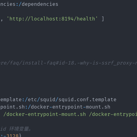
4
4
篇
篇
encies
:
/
dependencies

'
,
'http://localhost:8194/health'
]
三月 2021
四月 2019
2
1
篇
篇
十月 2017
七月 2016
1
1
篇
篇
ore/faq/install-faq#id-18.-why-is-ssrf_proxy-
template
:
/
etc
/
squid
/
squid
.
conf
.
template

ypoint
.
sh
:
/
docker
-
entrypoint
-
mount
.
sh

p /docker-entrypoint-mount.sh /docker-entrypo
id 环境变量。
T
:
-
3128
}