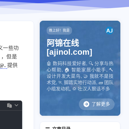
晚上好！我是
阿锦在线
义一些功
[ajinol.com]
v），但是
🤖️ 数码科技爱好者, 🔍 分享与热
@.
提供
心帮助, 🏠 智能家居小能手, 🔨
设计开发大菜鸟, 🤝 我就不是技
术党, 🏃 脚踏实地行动派, 🧱 团队
小组发动机, 💢 壮汉人狠话不多
了解更多