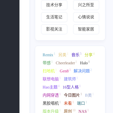
k" href="https://www.aob
技术分享
兴之所至
p.cn/">https://www.aobp.
cn/</a></p><p>介绍：热
生活笔记
心情说说
爱可抵岁月漫长</p><p>
头像：<a target="_blan
影视关注
智能家居
k" href="https://www.aob
p.cn/upload/%E5%A4%
B4%E5%83%8F.png">ht
八月 2025
六月 2025
tps://www.aobp.cn/uploa
1
2
d/%E5%A4%B4%E5%8
篇
篇
1
1
5
4
Remix
另类
音乐
分享
3%8F.png</a></p><p>订
阅：<a target="_blank" h
1
1
8
带感
Cheerleader
Halo
三月 2025
二月 2025
ref="https://www.aobp.c
1
3
2
扫地机
Gen8
解决问题
3
2
n/rss.xml">https://www.a
篇
篇
obp.cn/rss.xml</a></p><
1
1
联想电脑
建筑师
p>已添加友链：<a target
4
1
十一月 2024
十月 2024
Hao主题
16型人格
="_blank" href="https://w
6
6
ww.aobp.cn/links">http
篇
篇
1
1
1
内网穿透
今日图片
B类
s://www.aobp.cn/links</a
1
1
1
黑胶唱机
未看
端口
></p>
七月 2024
八月 2021
1
10
1
版本升级
原创
NAS