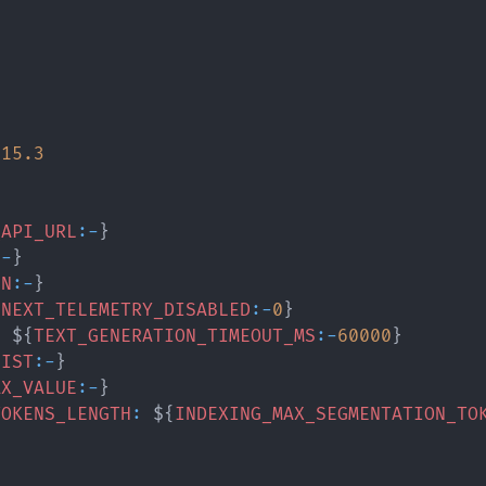
.15
.3
标签
寻找感兴趣的领域
_API_URL
:
-
}
:
-
}
SN
:
-
}
1
1
5
4
1
Remix
另类
音乐
分享
带感
{
NEXT_TELEMETRY_DISABLED
:
-
0
}
2
1
1
请更新
:
 $
{
TEXT_GENERATION_TIMEOUT_MS
:
-
60000
}
解决问题
联想电脑
建筑师
Hao
站名称：
LIST
:
-
}
1
1
1
1
网站地
黑胶唱机
未看
端口
版本升级
AX_VALUE
:
-
}
TOKENS_LENGTH
:
 $
{
INDEXING_MAX_SEGMENTATION_TO
5
1
1
HomeAssistant
车载电台
建站历程
https:/
p><p>头