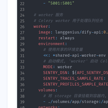
-
"5001:5001"
# worker 服务
# Celery worker 用于处理队列任务
worker
:
image
:
 langgenius
/
dify
-
api
:
0
restart
:
 always

environment
:
# 使用共享的环境变量
<<
:
*
shared
-
api
-
worker
-
env

# 启动模式, 'worker' 启动 Ce
MODE
:
 worker

SENTRY_DSN
:
 $
{
API_SENTRY_D
SENTRY_TRACES_SAMPLE_RATE
:
SENTRY_PROFILES_SAMPLE_RAT
volumes
:
# 将 storage 目录挂载到容器内
-
.
/
volumes
/
app
/
storage
:
/
a
networks
: