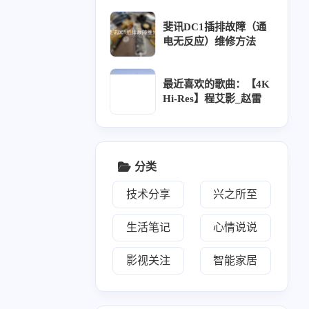
阅：<a target="_blank" h
ref="https://www.aobp.c
斐讯DC1插排故障（通
n/rss.xml">https://www.a
电无反应）维修方法
obp.cn/rss.xml</a></p><
p>已添加友链：<a target
="_blank" href="https://w
最近喜欢的歌曲：【4K
ww.aobp.cn/links">http
Hi-Res】程艾影_赵雷
s://www.aobp.cn/links</a
></p>
八月 2025
六月 2025
1
2
篇
篇
分类
技术分享
兴之所至
三月 2025
二月 2025
3
2
篇
篇
生活笔记
心情说说
十一月 2024
十月 2024
影视关注
智能家居
6
6
篇
篇