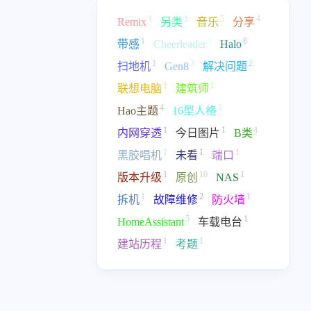
七月 2024
八月 2021
2
2
1
1
5
4
篇
篇
Remix
另类
音乐
分享
1
1
8
带感
Cheerleader
Halo
二月 2019
十一月 2017
1
3
2
扫地机
Gen8
解决问题
1
1
篇
篇
1
1
联想电脑
建筑师
4
1
Hao主题
16型人格
六月 2016
五月 2016
2
3
1
1
1
内网穿透
今日图片
B类
篇
篇
1
1
1
黑胶唱机
未看
端口
1
10
1
版本升级
原创
NAS
1
2
1
拆机
故障维修
防火墙
5
1
HomeAssistant
车载电台
1
1
建站历程
考题