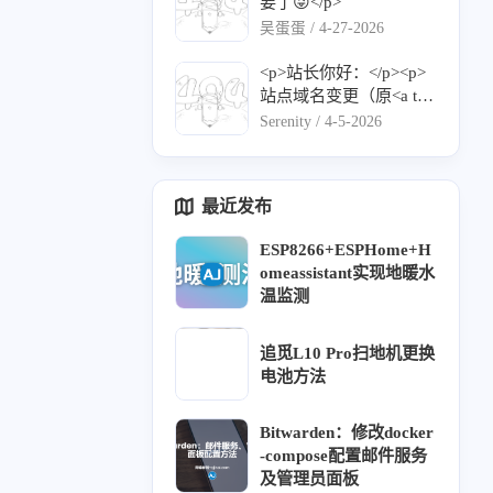
www.ruiblog.top/">http
要了😜</p>
t="_blank" href="https://q
thubusercontent.com/u/1
s://www.ruiblog.top/</a>
吴蛋蛋 /
4-27-2026
iyec.site/rss.xml">https://
32762661?v=4">https://a
</p><p>描述： 不积跬
qiyec.site/rss.xml</a></p
vatars.githubusercontent.
步，无以至千里</p><p>
<p>站长你好：</p><p>
>
com/u/132762661?v=4</
Logo： <a target="_blan
站点域名变更（原<a tar
a></p><p>描述：人生苦
k" href="https://www.ruib
get="_blank" href="http
Serenity /
4-5-2026
短，我用python</p><p>
log.top/avatar/avatar.web
s://serenity.aobp.c
RSS：<a target="_blank"
p">https://www.ruiblog.t
n/）：">https://serenity.a
href="https://lyuy.top/rss.
op/avatar/avatar.webp</a
obp.cn/）：</a></p><p>
最近发布
xml">https://blog.lyuy.to
></p>
名称：Serenity</p><p>
p/rss.xml</a></p>
地址：<a target="_blan
ESP8266+ESPHome+H
k" href="https://www.aob
omeassistant实现地暖水
p.cn/">https://www.aobp.
温监测
cn/</a></p><p>介绍：热
1
8
1
3
Cheerleader
Halo
扫地机
Gen8
爱可抵岁月漫长</p><p>
头像：<a target="_blan
追觅L10 Pro扫地机更换
4
1
1
1
1
主题
16型人格
内网穿透
今日图片
B类
k" href="https://www.aob
电池方法
p.cn/upload/%E5%A4%
10
1
1
2
1
原创
NAS
拆机
故障维修
防火墙
B4%E5%83%8F.png">ht
Bitwarden：修改docker
tps://www.aobp.cn/uploa
-compose配置邮件服务
1
d/%E5%A4%B4%E5%8
考题
及管理员面板
3%8F.png</a></p><p>订