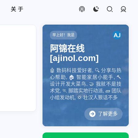
关于
登录
早上好！我是
阿锦在线
[ajinol.com]
🤖️ 数码科技爱好者, 🔍 分享与热
心帮助, 🏠 智能家居小能手, 🔨
设计开发大菜鸟, 🤝 我就不是技
术党, 🏃 脚踏实地行动派, 🧱 团队
小组发动机, 💢 壮汉人狠话不多
了解更多