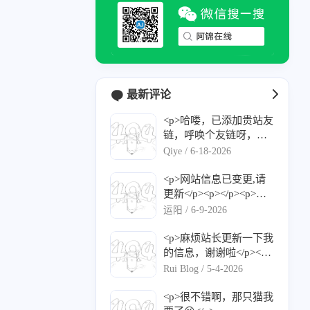
最新评论
<p>哈喽，已添加贵站友
链，呼唤个友链呀，感
谢！</p><p>名称：Qiy
Qiye /
6-18-2026
e's Blog</p><p>网站：<
a target="_blank" href="h
<p>网站信息已变更,请
ttps://qiyec.site">https://q
更新</p><p></p><p>网
iyec.site</a></p><p>图
站名称：运阳的小窝</p
运阳 /
6-9-2026
标：<a target="_blank" h
><p>网站地址：<a targe
ref="https://qiyec.site/upl
t="_blank" href="https://l
<p>麻烦站长更新一下我
oad/favicon-2.png">http
yuy.top/">https://blog.lyu
的信息，谢谢啦</p><p>
s://qiyec.site/upload/favic
y.top/</a></p><p>头像地
网站名称： Rui Blog</p
Rui Blog /
5-4-2026
on-2.png</a></p><p>描
址（请使用HTTPS链
><p>网站地址： <a targ
述：记录日常，分享干
接）：<a target="_blan
et="_blank" href="https://
<p>很不错啊，那只猫我
货</p><p>RSS：<a targe
k" href="https://avatars.gi