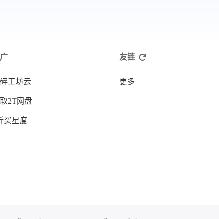
广
友链
碎工坊云
更多
取2T网盘
折买星度