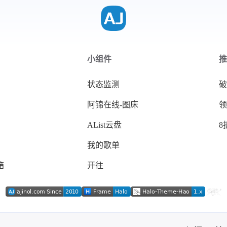
小组件
推
状态监测
破
阿锦在线-图床
领
AList云盘
8
我的歌单
箱
开往