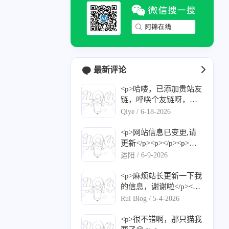
最新评论
<p>哈喽，已添加贵站友
链，呼唤个友链呀，感
谢！</p><p>名称：Qiy
Qiye /
6-18-2026
e's Blog</p><p>网站：<
a target="_blank" href="h
<p>网站信息已变更,请
ttps://qiyec.site">https://q
更新</p><p></p><p>网
iyec.site</a></p><p>图
站名称：运阳的小窝</p
运阳 /
6-9-2026
标：<a target="_blank" h
><p>网站地址：<a targe
ref="https://qiyec.site/upl
t="_blank" href="https://l
<p>麻烦站长更新一下我
oad/favicon-2.png">http
yuy.top/">https://blog.lyu
的信息，谢谢啦</p><p>
s://qiyec.site/upload/favic
y.top/</a></p><p>头像地
网站名称： Rui Blog</p
Rui Blog /
5-4-2026
on-2.png</a></p><p>描
址（请使用HTTPS链
><p>网站地址： <a targ
述：记录日常，分享干
接）：<a target="_blan
et="_blank" href="https://
<p>很不错啊，那只猫我
货</p><p>RSS：<a targe
k" href="https://avatars.gi