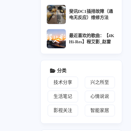
阅：<a target="_blank" h
ref="https://www.aobp.c
斐讯DC1插排故障（通
n/rss.xml">https://www.a
电无反应）维修方法
obp.cn/rss.xml</a></p><
p>已添加友链：<a target
="_blank" href="https://w
最近喜欢的歌曲：【4K
ww.aobp.cn/links">http
Hi-Res】程艾影_赵雷
s://www.aobp.cn/links</a
></p>
八月 2025
六月 2025
1
2
篇
篇
分类
技术分享
兴之所至
三月 2025
二月 2025
3
2
篇
篇
生活笔记
心情说说
十一月 2024
十月 2024
影视关注
智能家居
6
6
篇
篇