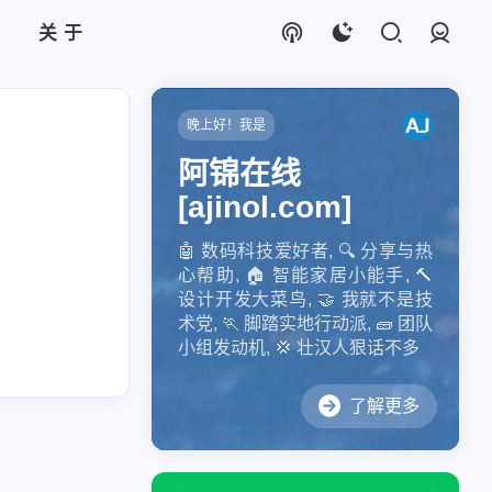
关于
登录
晚上好！我是
阿锦在线
[ajinol.com]
🤖️ 数码科技爱好者, 🔍 分享与热
心帮助, 🏠 智能家居小能手, 🔨
设计开发大菜鸟, 🤝 我就不是技
术党, 🏃 脚踏实地行动派, 🧱 团队
小组发动机, 💢 壮汉人狠话不多
了解更多