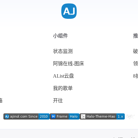
小组件
推
状态监测
破
阿锦在线-图床
领
AList云盘
8
我的歌单
箱
开往