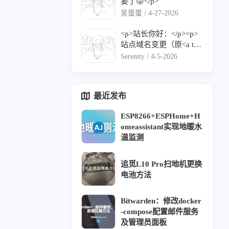
www.ruiblog.top/">http
要了😜</p>
t="_blank" href="https://q
thubusercontent.com/u/1
s://www.ruiblog.top/</a>
吴蛋蛋 /
4-27-2026
iyec.site/rss.xml">https://
32762661?v=4">https://a
</p><p>描述： 不积跬
qiyec.site/rss.xml</a></p
vatars.githubusercontent.
步，无以至千里</p><p>
<p>站长你好：</p><p>
>
com/u/132762661?v=4</
Logo： <a target="_blan
站点域名变更（原<a tar
a></p><p>描述：人生苦
k" href="https://www.ruib
get="_blank" href="http
Serenity /
4-5-2026
短，我用python</p><p>
log.top/avatar/avatar.web
s://serenity.aobp.c
RSS：<a target="_blank"
p">https://www.ruiblog.t
n/）：">https://serenity.a
href="https://lyuy.top/rss.
op/avatar/avatar.webp</a
obp.cn/）：</a></p><p>
最近发布
xml">https://blog.lyuy.to
></p>
名称：Serenity</p><p>
p/rss.xml</a></p>
地址：<a target="_blan
ESP8266+ESPHome+H
k" href="https://www.aob
omeassistant实现地暖水
p.cn/">https://www.aobp.
温监测
cn/</a></p><p>介绍：热
1
8
1
3
Cheerleader
Halo
扫地机
Gen8
爱可抵岁月漫长</p><p>
头像：<a target="_blan
追觅L10 Pro扫地机更换
4
1
1
1
1
主题
16型人格
内网穿透
今日图片
B类
k" href="https://www.aob
电池方法
p.cn/upload/%E5%A4%
10
1
1
2
1
原创
NAS
拆机
故障维修
防火墙
B4%E5%83%8F.png">ht
Bitwarden：修改docker
tps://www.aobp.cn/uploa
-compose配置邮件服务
1
d/%E5%A4%B4%E5%8
考题
及管理员面板
3%8F.png</a></p><p>订