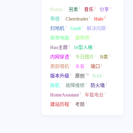
七月 2024
八月 2021
2
2
1
1
5
4
篇
篇
Remix
另类
音乐
分享
1
1
8
带感
Cheerleader
Halo
二月 2019
十一月 2017
1
3
2
扫地机
Gen8
解决问题
1
1
篇
篇
1
1
联想电脑
建筑师
4
1
Hao主题
16型人格
六月 2016
五月 2016
2
3
1
1
1
内网穿透
今日图片
B类
篇
篇
1
1
1
黑胶唱机
未看
端口
1
10
1
版本升级
原创
NAS
1
2
1
拆机
故障维修
防火墙
5
1
HomeAssistant
车载电台
1
1
建站历程
考题