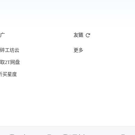
广
友链
碎工坊云
更多
取2T网盘
折买星度