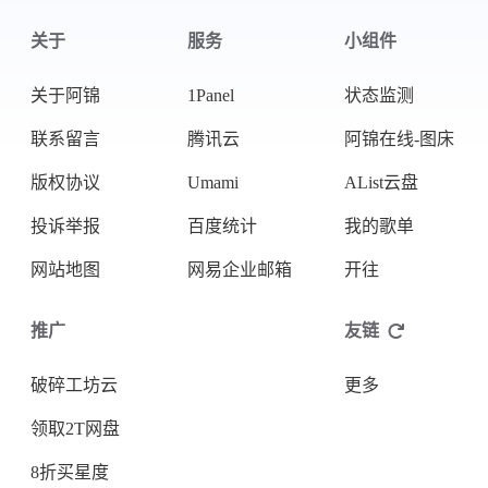
关于
服务
小组件
关于阿锦
1Panel
状态监测
联系留言
腾讯云
阿锦在线-图床
版权协议
Umami
AList云盘
投诉举报
百度统计
我的歌单
网站地图
网易企业邮箱
开往
推广
友链
破碎工坊云
更多
领取2T网盘
8折买星度