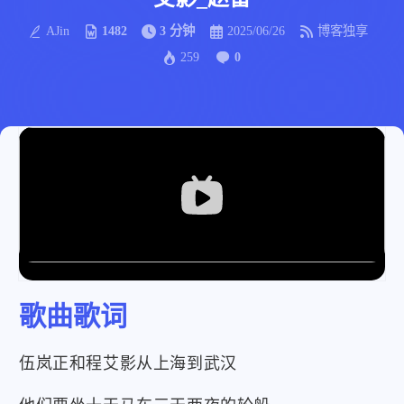
AJin
1482
3 分钟
2025/06/26
博客独享
259
0
歌曲歌词
伍岚正和程艾影从上海到武汉