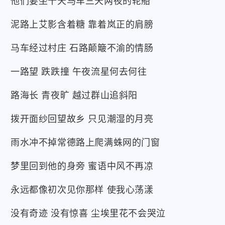
他们要坐十天马车三天两夜的轮船
泥路上艾影含着糖 靠着岚正的肩膀
马车经过村庄 石路颠簸不渝的情肠
一路望 跌跌撞 午夜流星何去何往
路海长 青夜旷 越过群山追斜阳
拨开面纱回望故乡 只见潮湿的月亮
雨水冲不掉常德路上爬满蛛网的门窗
梦里回到他的身旁 蜜语中风不再凉
永远都像初次见你那样 使我心荡漾
没有奇迹 没有惊喜 尘埃里花不会哭泣