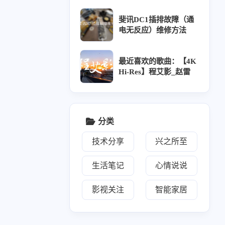
1
2
阅：<a target="_blank" h
篇
篇
ref="https://www.aobp.c
斐讯DC1插排故障（通
n/rss.xml">https://www.a
电无反应）维修方法
三月 2025
二月 2025
obp.cn/rss.xml</a></p><
3
2
p>已添加友链：<a target
篇
篇
="_blank" href="https://w
最近喜欢的歌曲：【4K
ww.aobp.cn/links">http
Hi-Res】程艾影_赵雷
十一月 2024
十月 2024
s://www.aobp.cn/links</a
6
6
></p>
篇
篇
分类
七月 2024
八月 2021
2
2
篇
篇
技术分享
兴之所至
二月 2019
十一月 2017
生活笔记
心情说说
1
1
篇
篇
影视关注
智能家居
六月 2016
五月 2016
2
3
篇
篇