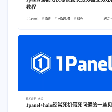
未看
已看
主题
UVK
1
1
4
教程
HiFi器材
家庭影院
转载
1
1
5
1panel
原创
网站相关
教程
2024-
centos
音乐
带感
另
1
5
1
马丽
沈腾
喜剧
电影
1
1
1
技术分享
未读
互动
1panel+halo经常死机假死问题的一些