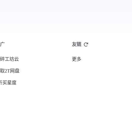
广
友链
碎工坊云
更多
取2T网盘
折买星度