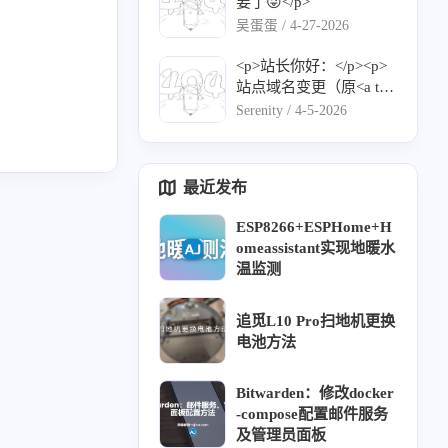
www.ruiblog.top/">http
要了😜</p>
t="_blank" href="https://q
thubusercontent.com/u/1
s://www.ruiblog.top/</a>
吴蛋蛋 /
4-27-2026
iyec.site/rss.xml">https://
32762661?v=4">https://a
</p><p>描述： 不积跬
qiyec.site/rss.xml</a></p
vatars.githubusercontent.
步，无以至千里</p><p>
<p>站长你好：</p><p>
1
8
1
3
Cheerleader
Halo
扫地机
Gen8
>
com/u/132762661?v=4</
Logo： <a target="_blan
站点域名变更（原<a tar
a></p><p>描述：人生苦
k" href="https://www.ruib
get="_blank" href="http
Serenity /
4-5-2026
4
1
1
1
1
主题
16型人格
内网穿透
今日图片
B类
短，我用python</p><p>
log.top/avatar/avatar.web
s://serenity.aobp.c
RSS：<a target="_blank"
p">https://www.ruiblog.t
n/）：">https://serenity.a
href="https://lyuy.top/rss.
op/avatar/avatar.webp</a
10
1
1
2
1
obp.cn/）：</a></p><p>
原创
NAS
拆机
故障维修
防火墙
最近发布
xml">https://blog.lyuy.to
></p>
名称：Serenity</p><p>
p/rss.xml</a></p>
地址：<a target="_blan
1
考题
ESP8266+ESPHome+H
k" href="https://www.aob
omeassistant实现地暖水
p.cn/">https://www.aobp.
温监测
cn/</a></p><p>介绍：热
爱可抵岁月漫长</p><p>
头像：<a target="_blan
追觅L10 Pro扫地机更换
k" href="https://www.aob
电池方法
p.cn/upload/%E5%A4%
B4%E5%83%8F.png">ht
Bitwarden：修改docker
tps://www.aobp.cn/uploa
-compose配置邮件服务
d/%E5%A4%B4%E5%8
及管理员面板
3%8F.png</a></p><p>订
八月 2025
六月 2025