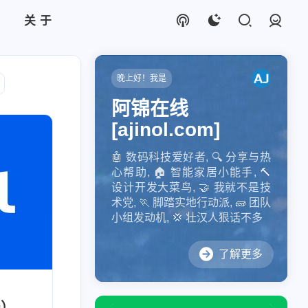
关于
登录
晚上好！我是
阿锦在线
[ajinol.com]
🤖️ 数码科技爱好者, 🔍 分享与热
tant
5
心帮助, 🏠 智能家居小能手, 🔨
设计开发大菜鸟, 🤝 我就不是技
2
术党, 🏃 脚踏实地行动派, 🧱 团队
小组发动机, 💢 壮汉人狠话不多
了解更多
电脑
1
误）