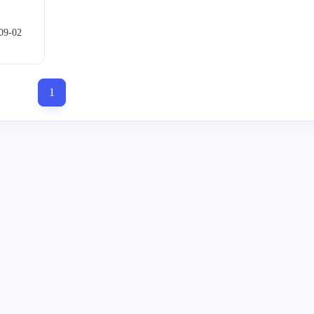
寻找感兴趣的领域
09-02
1
1
5
4
1
Remix
另类
音乐
分享
带感
2
1
1
请更新
解决问题
联想电脑
建筑师
Hao
1
站名称：
1
1
1
1
网站地
黑胶唱机
未看
端口
版本升级
5
1
1
HomeAssistant
车载电台
建站历程
https:/
p><p>头
S链
我要了
k"
hubuse
61?
hubuser
61?
述：人生
小世界
一月 2026
十月 2025