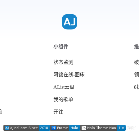
小组件
推
状态监测
破
阿锦在线-图床
领
AList云盘
8
我的歌单
箱
开往