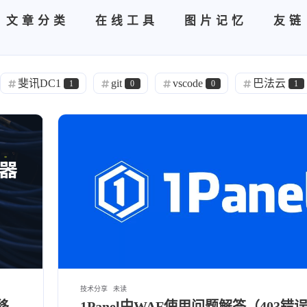
文章分类
在线工具
图片记忆
友链
斐讯DC1
git
vscode
巴法云
1
0
0
1
级
版本升级升级
1.0.0
环境变量
1
0
1
1
图片故事
图片推荐
今日图片
2
1
0
1
童年
收藏
智能家居
HomeAssis
1
2
6
建站历程
新域名
阿锦在线
BUG
1
1
2
家庭云
装修施工
拆机
端口
1
1
1
1
B类
考题
iLO
硬件升级
1
1
2
2
人格测试
故障维修
低温锡
联想
1
2
1
技术分享
未读
移
1Panel中WAF使用问题解答（403错