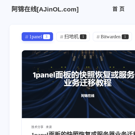
阿锦在线[AJinOL.com]
首页
1panel
扫地机
Bitwarden
3
1
1
解决问题
zigbee2mqtt
版本升
2
1
AI
价格
大模型
dify
1
1
1
网络知识
DNS
四驱赛车
1
1
1
Hao主题
WAF
回忆录
4
1
2
Frp
内网穿透
NAS
1
1
1
黑胶唱机
车载电台
星越L
1
1
1
教程
建筑师
16型人格
13
1
1
技术分享
未读
1panel面板的快照恢复或服务器业务迁