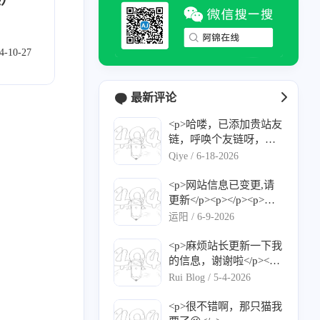
墙
1
4-10-27
最新评论
<p>哈喽，已添加贵站友
链，呼唤个友链呀，感
谢！</p><p>名称：Qiy
Qiye /
6-18-2026
e's Blog</p><p>网站：<
a target="_blank" href="h
<p>网站信息已变更,请
ttps://qiyec.site">https://q
更新</p><p></p><p>网
iyec.site</a></p><p>图
站名称：运阳的小窝</p
运阳 /
6-9-2026
标：<a target="_blank" h
><p>网站地址：<a targe
ref="https://qiyec.site/upl
t="_blank" href="https://l
<p>麻烦站长更新一下我
oad/favicon-2.png">http
yuy.top/">https://blog.lyu
的信息，谢谢啦</p><p>
s://qiyec.site/upload/favic
y.top/</a></p><p>头像地
网站名称： Rui Blog</p
Rui Blog /
5-4-2026
on-2.png</a></p><p>描
址（请使用HTTPS链
><p>网站地址： <a targ
述：记录日常，分享干
接）：<a target="_blan
et="_blank" href="https://
<p>很不错啊，那只猫我
货</p><p>RSS：<a targe
k" href="https://avatars.gi