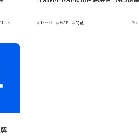
5
Gen8
业余无线电
原创
1
3
3
10
网站相关
Linux
操作命令
防火
10
1
2
11-25
1panel
WAF
转载
202
类
Cheerleader
分享
Remix
1
1
4
1
Halo
2
8
标签
见解