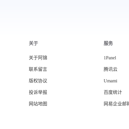
href="https://www.aobp.cn/rss.
xml">https://www.aobp.cn/rss.
xml</a></p><p>已添加友
链：<a target="_blank"
href="https://www.aobp.cn/lin
ks">https://www.aobp.cn/links
</a></p>
关于
服务
关于阿锦
1Panel
联系留言
腾讯云
版权协议
Umami
投诉举报
百度统计
网站地图
网易企业邮