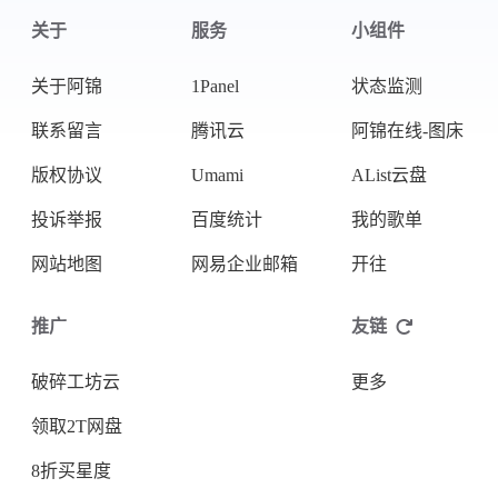
关于
服务
小组件
关于阿锦
1Panel
状态监测
联系留言
腾讯云
阿锦在线-图床
版权协议
Umami
AList云盘
投诉举报
百度统计
我的歌单
网站地图
网易企业邮箱
开往
推广
友链
破碎工坊云
更多
领取2T网盘
8折买星度