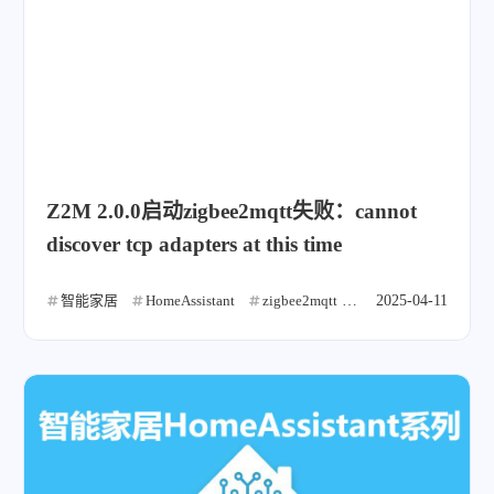
Z2M 2.0.0启动zigbee2mqtt失败：cannot
discover tcp adapters at this time
智能家居
HomeAssistant
zigbee2mqtt
解决问题
2025-04-11