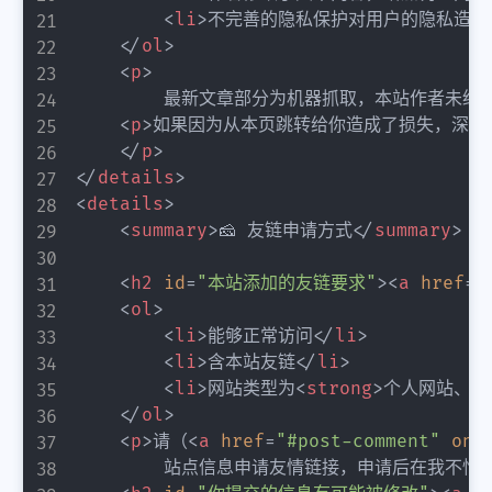
<
li
>
不完善的隐私保护对用户的隐私造成
</
ol
>
<
p
>
        最新文章部分为机器抓取，本站作者
<
p
>
如果因为从本页跳转给你造成了损失，深表
</
p
>
</
details
>
<
details
>
<
summary
>
🧀 友链申请方式
</
summary
>
<
h2
id
=
"
本站添加的友链要求
"
>
<
a
href
=
"
<
ol
>
<
li
>
能够正常访问
</
li
>
<
li
>
含本站友链
</
li
>
<
li
>
网站类型为
<
strong
>
个人网站、个
</
ol
>
<
p
>
请（
<
a
href
=
"
#post-comment
"
onc
        站点信息申请友情链接，申请后在我不