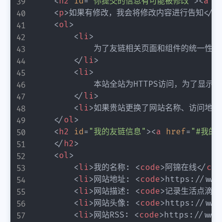
<
h2
id
=
"
你提交的信息有可能被修改
"
>
<
a
h
<
p
>
如果有修改，我会将修改内容进行告知
</
p
<
ol
>
<
li
>
            为了友链相关页面和组件的统
</
li
>
<
li
>
            本站全站为HTTPS访问，为了显
</
li
>
<
li
>
如果贵站更换了网站名称、访问地址
</
ol
>
<
h2
id
=
"
我的友链信息
"
>
<
a
href
=
"
#我的
</
h2
>
<
ol
>
<
li
>
我的名称: 
<
code
>
阿锦在线
</
cod
<
li
>
网站地址: 
<
code
>
https://www
<
li
>
网站描述: 
<
code
>
记录生活点滴！
<
li
>
网站头像: 
<
code
>
https://www
<
li
>
网站RSS: 
<
code
>
https://www