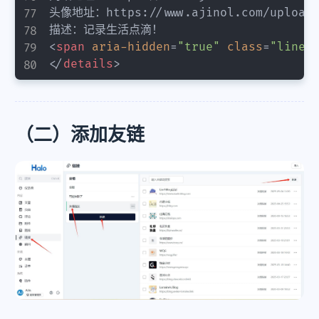
头像地址：https://www.ajinol.com/upload/l
<
span
aria-hidden
=
"
true
"
class
=
"
line-
</
details
>
（二）添加友链