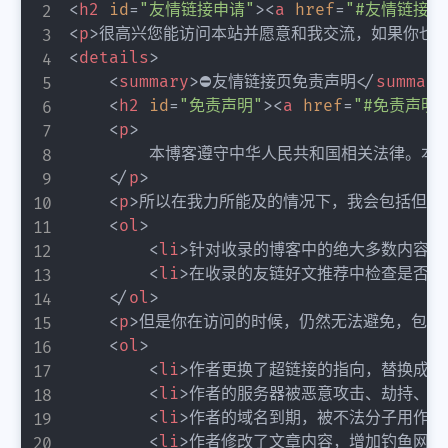
<
h2
id
=
"
友情链接申请
"
>
<
a
href
=
"
#友情链接申
<
p
>
很高兴您能访问本站并愿意和我交流，如果你也
<
details
>
<
summary
>
⛔️友情链接页免责声明
</
summary
<
h2
id
=
"
免责声明
"
>
<
a
href
=
"
#免责声明
"
<
p
>
        本博客遵守中华人民共和国相关法律
</
p
>
<
p
>
所以在我力所能及的情况下，我会包括但不
<
ol
>
<
li
>
针对收录的博客中的绝大多数内容通
<
li
>
在收录的友链好文推荐中检查是否存
</
ol
>
<
p
>
但是你在访问的时候，仍然无法避免，包括
<
ol
>
<
li
>
作者更换了超链接的指向，替换成了
<
li
>
作者的服务器被恶意攻击、劫持、被
<
li
>
作者的域名到期，被不法分子用作他
<
li
>
作者修改了文章内容，增加钓鱼网站