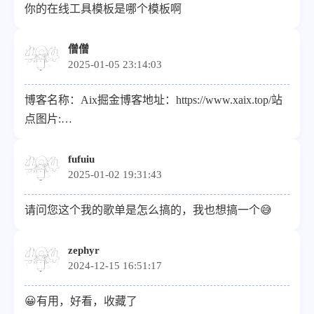
你的在线工具模板是哪个模板啊
僧僧
2025-01-05 23:14:03
博客名称：Aix掘金博客地址：https://www.xaix.top/站
点图片:
https://picture.xaix.top//i/2025/01/05/677aa15bd799f.gif站
点描述: 喜欢捣腾，专注ai领域
fufuiu
2025-01-02 19:31:43
请问您这个我的歌单是怎么搞的，我也想搞一个😅
zephyr
2024-12-15 16:51:17
😀有用，好看，收藏了