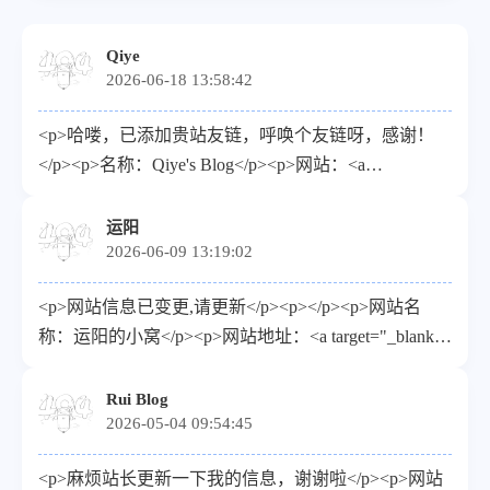
Qiye
2026-06-18 13:58:42
<p>哈喽，已添加贵站友链，呼唤个友链呀，感谢！
</p><p>名称：Qiye's Blog</p><p>网站：<a
target="_blank"
href="https://qiyec.site">https://qiyec.site</a></p><p>图
运阳
2026-06-09 13:19:02
标：<a target="_blank"
href="https://qiyec.site/upload/favicon-
<p>网站信息已变更,请更新</p><p></p><p>网站名
2.png">https://qiyec.site/upload/favicon-2.png</a></p><p>
称：运阳的小窝</p><p>网站地址：<a target="_blank"
描述：记录日常，分享干货</p><p>RSS：<a
href="https://lyuy.top/">https://blog.lyuy.top/</a></p><p>
target="_blank"
头像地址（请使用HTTPS链接）：<a target="_blank"
Rui Blog
href="https://qiyec.site/rss.xml">https://qiyec.site/rss.xml</a>
2026-05-04 09:54:45
href="https://avatars.githubusercontent.com/u/132762661?
</p>
v=4">https://avatars.githubusercontent.com/u/132762661?
<p>麻烦站长更新一下我的信息，谢谢啦</p><p>网站
v=4</a></p><p>描述：人生苦短，我用python</p>