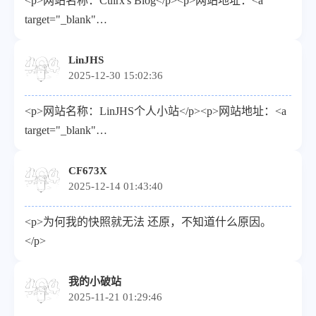
<p>网站名称：Cuirx's Blog</p><p>网站地址：<a
<a target="_blank"
target="_blank"
href="https://serenity.aobp.cn/">/</a>upload/%E5%A4%B4%
href="https://cuirx.me/">https://cuirx.me</a></p><p>头像
<p>描述：<strong>热爱可抵岁月漫长</strong></p>
地址（请使用HTTPS链接）：<a target="_blank"
LinJHS
2025-12-30 15:02:36
href="https://cuirx.me/upload/avatar.png">https://cuirx.me/uploa
</p><p>描述：行百里者半九十</p>
<p>网站名称：LinJHS个人小站</p><p>网站地址：<a
target="_blank"
href="https://linjhs.top">https://linjhs.top</a></p><p>头像
地址（请使用HTTPS链接）：<a target="_blank"
CF673X
2025-12-14 01:43:40
href="https://linjhs.top/upload/logo.webp">https://linjhs.top/up
</p><p>描述：分享网络安全技术、资讯、生活</p>
<p>为何我的快照就无法 还原，不知道什么原因。
<p></p>
</p>
我的小破站
2025-11-21 01:29:46