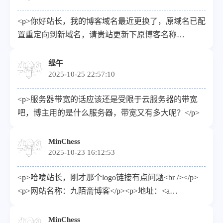
</p><p>站点ICO：<a target="_blank"
<p>你好站长，我的博客域名最近更换了，原域名已配
href="https://blog.tibtob.cn/upload/logo.png">https://blog.tibtob
置重定向到新域名，请贵站更新下原博客名称
</p>
【Lorraine's Blog】的友链~</p><p>名称 : Lorraine's
Blog</p><p>描述 : 过去无法改变，未来可以塑造。
缇午
2025-10-25 22:57:10
</p><p>链接 : <a target="_blank"
href="https://blog.seeker-lorraine.cn">https://blog.seeker-
<p>服务器带宽的话应该还是受限于云服务器的带宽
lorraine.cn</a></p><p>头像 : <a target="_blank"
吧，博主用的是什么服务器，带宽又有多大呢？</p>
href="https://blog.seeker-
lorraine.cn/upload/favicon.webp">https://blog.seeker-
MinChess
lorraine.cn/upload/favicon.webp</a></p><p>RSS : <a
2025-10-23 16:12:53
target="_blank" href="https://blog.seeker-
lorraine.cn/rss.xml">https://blog.seeker-
<p>哈喽站长，刚才那个logo链接有点问题<br /></p>
lorraine.cn/rss.xml</a></p>
<p>网站名称：九陌斋博客</p><p>地址：<a
target="_blank"
href="https://blog.jiumoz.com">https://blog.jiumoz.com</a>
MinChess