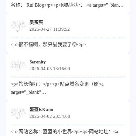
名称： Rui Blog</p><p>网站地址： <a target="_blank"
<p>RSS：<a target="_blank"
href="https://www.ruiblog.top/">https://www.ruiblog.top/</a>
href="https://lyuy.top/rss.xml">https://blog.lyuy.top/rss.xml</a>
</p><p>描述： 不积跬步，无以至千里</p><p>Logo：
吴蛋蛋
</p>
2026-04-27 11:39:52
<a target="_blank"
href="https://www.ruiblog.top/avatar/avatar.webp">https://www.
<p>很不错啊，那只猫我要了😜</p>
</p>
Serenity
2026-04-05 13:16:09
<p>站长你好：</p><p>站点域名变更（原<a
target="_blank"
href="https://serenity.aobp.cn/）：">https://serenity.aobp.cn/）
</a></p><p>名称：Serenity</p><p>地址：<a
盔盔KKano
2026-04-02 23:54:08
target="_blank"
href="https://www.aobp.cn/">https://www.aobp.cn/</a>
<p>网站名称：盔盔的小世界</p><p>网站地址：<a
</p><p>介绍：热爱可抵岁月漫长</p><p>头像：<a