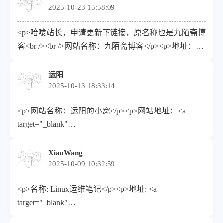
2025-10-23 15:58:09
</p><p>头像：<a target="_blank"
href="https://blog.jiumoz.com/upload/logo.png">https://blog.ji
<p>哈喽站长，申请更新下链接，原名称也是九陌斋博
</p><p>描述：每一条思想的道路都通向知识的繁华！
客<br /><br />网站名称：九陌斋博客</p><p>地址：<a
</p><p>RSS：<a target="_blank"
target="_blank"
href="https://blog.jiumoz.com/rss.xml">https://blog.jiumoz.com/
href="https://blog.jiumoz.com">https://blog.jiumoz.com</a>
运阳
</p>
2025-10-13 18:33:14
</p><p>头像：<a target="_blank"
href="https://blog.jiumoz.com//upload/logo.png">https://blog.j
<p>网站名称：运阳的小窝</p><p>网站地址：<a
</p><p>描述：每一条思想的道路都通向知识的繁华！
target="_blank"
</p><p>RSS：<a target="_blank"
href="https://lyuy.top/">https://lyuy.top/</a></p><p>头像
href="https://blog.jiumoz.com/rss.xml">https://blog.jiumoz.com/
地址（请使用HTTPS链接）：<a target="_blank"
XiaoWang
</p>
2025-10-09 10:32:59
href="https://avatars.githubusercontent.com/u/132762661?
v=4">https://avatars.githubusercontent.com/u/132762661?
<p>名称: Linux运维笔记</p><p>地址: <a
v=4</a></p><p>描述：人生苦短，我用python</p>
target="_blank"
<p>RSS：<a target="_blank"
href="https://haiyang.host">https://haiyang.host</a></p>
href="https://lyuy.top/rss.xml">https://lyuy.top/rss.xml</a>