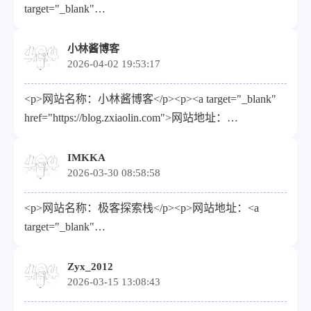
target="_blank"
target="_blank"
href="https://blog.kkano.cc">https://blog.kkano.cc</a></p>
href="https://www.aobp.cn/upload/%E5%A4%B4%E5%83%8F
<p>头像地址：<a target="_blank"
小林酱博客
</p><p>订阅：<a target="_blank"
2026-04-02 19:53:17
href="https://blog.kkano.cc/images/logo.webp">https://blog.kka
href="https://www.aobp.cn/rss.xml">https://www.aobp.cn/rss.xm
</p><p>描述：记录生活点滴，像素游戏风格的个人博
</p><p>已添加友链：<a target="_blank"
<p>网站名称：小林酱博客</p><p><a target="_blank"
客</p>
href="https://www.aobp.cn/links">https://www.aobp.cn/links</a
href="https://blog.zxiaolin.com">网站地址：
</p>
https://blog.zxiaolin.com</a></p><p>描述：小林酱博客-
记录生活，专注于自媒体资源分享</p><p><a
IMKKA
2026-03-30 08:58:58
target="_blank"
href="https://cdn.zxiaolin.com/imgas/humuziwt.png">头像
<p>网站名称：极客探索栈</p><p>网站地址：<a
地址:https://cdn.zxiaolin.com/imgas/humuziwt.png</a>
target="_blank"
</p><p><a target="_blank"
href="https://imkka.cn/">https://imkka.cn/</a></p><p>头
href="https://blog.zxiaolin.com/rss.xml">PSS：
像地址（请使用HTTPS链接）：<a target="_blank"
Zyx_2012
https://blog.zxiaolin.com/rss.xml</a></p>
2026-03-15 13:08:43
href="https://img.868333.xyz:1080/uploads/2025/08/31/68b3ba
</p><p>描述：爱折腾的程序员</p><p></p>