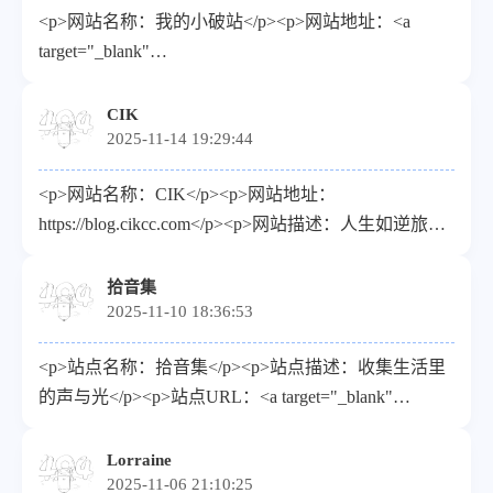
<p>网站名称：我的小破站</p><p>网站地址：<a
target="_blank"
href="https://www.qiezechuan.cn/">https://www.qiezechuan.cn/
</p><p>头像地址（请使用HTTPS链接）：<a
CIK
2025-11-14 19:29:44
target="_blank"
href="https://www.qiezechuan.cn/upload/logo.png">https://www
<p>网站名称：CIK</p><p>网站地址：
</p><p>描述：解锁未知，乐享已知。</p>
https://blog.cikcc.com</p><p>网站描述：人生如逆旅，
我亦是行人，但求步履从容，不负光阴~</p><p>网站
头像：<a target="_blank"
拾音集
2025-11-10 18:36:53
href="https://s21.ax1x.com/2025/11/14/pZCzDAO.png">https:
</p>
<p>站点名称：拾音集</p><p>站点描述：收集生活里
的声与光</p><p>站点URL：<a target="_blank"
href="https://blog.tibtob.cn/">https://blog.tibtob.cn/</a>
</p><p>站点RSS：<a target="_blank"
Lorraine
2025-11-06 21:10:25
href="https://blog.tibtob.cn/rss.xml">https://blog.tibtob.cn/rss.xm