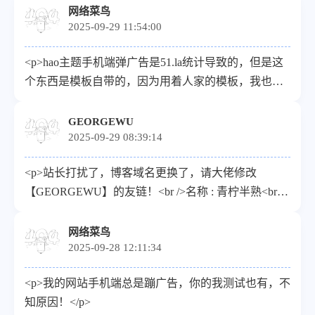
<p>描述: 上进的运维工程师</p><p>头像: <a
网络菜鸟
</p>
2025-09-29 11:54:00
target="_blank"
href="https://haiyang.host/upload/touxiang-
<p>hao主题手机端弹广告是51.la统计导致的，但是这
udnt.png">https://haiyang.host/upload/touxiang-
个东西是模板自带的，因为用着人家的模板，我也不
udnt.png</a></p><p>RSS: <a target="_blank"
好说什么？</p>
href="https://haiyang.host/rss.xml">https://haiyang.host/rss.xml<
GEORGEWU
</p>
2025-09-29 08:39:14
<p>站长打扰了，博客域名更换了，请大佬修改
【GEORGEWU】的友链！<br />名称 : 青柠半熟<br />
简介 : 无限进步<br />链接 : <a target="_blank"
href="https://blog.georgewu.top">https://blog.georgewu.top</a>
网络菜鸟
2025-09-28 12:11:34
<br />头像 : <a target="_blank"
href="https://georgewu.top/static/imgs/GEORGEWU.png">http
<p>我的网站手机端总是蹦广告，你的我测试也有，不
<br />RSS : <a target="_blank"
知原因！</p>
href="https://blog.georgewu.top/index.php/feed">https://blog.g